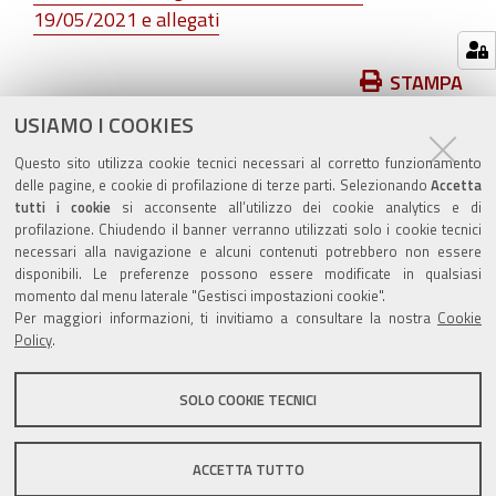
19/05/2021 e allegati
Azioni
STAMPA
sul
USIAMO I COOKIES
pubblicato il
23/07/2021
—
documento
ultima modifica
23/07/2021
Questo sito utilizza cookie tecnici necessari al corretto funzionamento
delle pagine, e cookie di profilazione di terze parti. Selezionando
Accetta
tutti i cookie
si acconsente all’utilizzo dei cookie analytics e di
profilazione. Chiudendo il banner verranno utilizzati solo i cookie tecnici
necessari alla navigazione e alcuni contenuti potrebbero non essere
disponibili. Le preferenze possono essere modificate in qualsiasi
momento dal menu laterale "Gestisci impostazioni cookie".
Valuta questo sito
Per maggiori informazioni, ti invitiamo a consultare la nostra
Cookie
Policy
.
SOLO COOKIE TECNICI
Sito istituzionale Comune di Zola Predosa
ACCETTA TUTTO