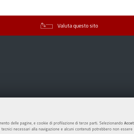
sul
documento
Valuta questo sito
mento delle pagine, e cookie di profilazione di terze parti. Selezionando
Accet
ie tecnici necessari alla navigazione e alcuni contenuti potrebbero non essere