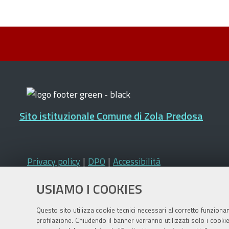
Sito istituzionale Comune di Zola Predosa
Privacy policy
|
DPO
|
Accessibilità
USIAMO I COOKIES
Questo sito utilizza cookie tecnici necessari al corretto funziona
profilazione. Chiudendo il banner verranno utilizzati solo i cook