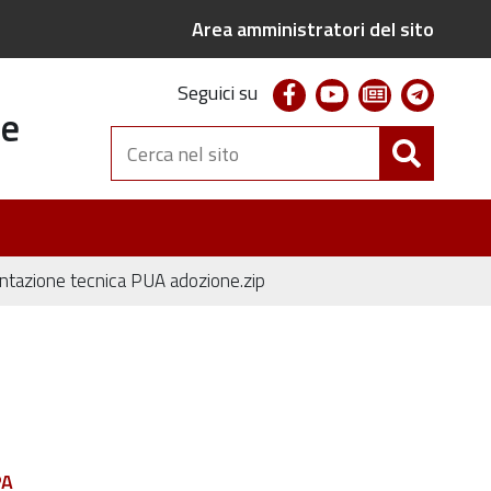
Area amministratori del sito
facebook
youtube
newsletter
telegr
Seguici su
te
Cerca
nel
sito
tazione tecnica PUA adozione.zip
PA