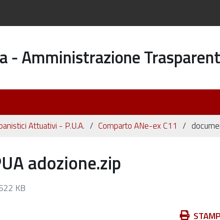
a - Amministrazione Trasparen
banistici Attuativi - P.U.A.
Comparto ANe-ex C11
documen
UA adozione.zip
622 KB
Azioni
STAM