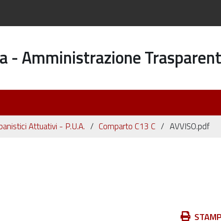
a - Amministrazione Trasparen
banistici Attuativi - P.U.A.
Comparto C13 C
AVVISO.pdf
Azioni
STAM