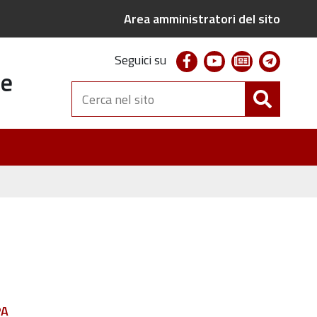
Area amministratori del sito
facebook
youtube
newsletter
telegr
Seguici su
te
Cerca
nel
sito
PA