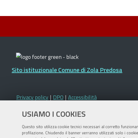
Sito istituzionale Comune di Zola Predosa
Privacy policy
|
DPO
|
Accessibilità
USIAMO I COOKIES
Questo sito utilizza cookie tecnici necessari al corretto funziona
profilazione. Chiudendo il banner verranno utilizzati solo i cook