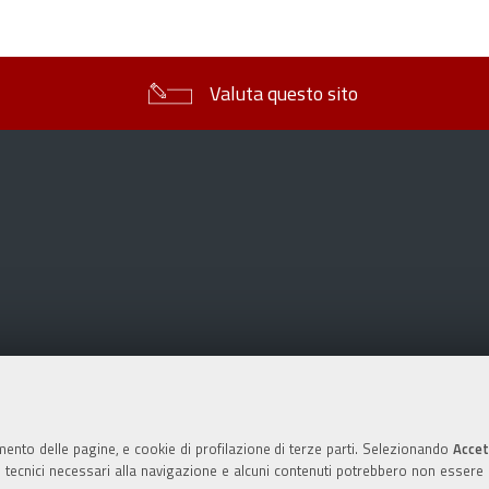
sul
documento
Valuta questo sito
mento delle pagine, e cookie di profilazione di terze parti. Selezionando
Accet
ie tecnici necessari alla navigazione e alcuni contenuti potrebbero non essere