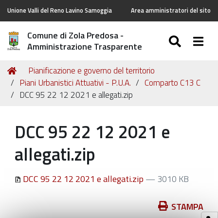
Unione Valli del Reno Lavino Samoggia
Area amministratori del sito
Comune di Zola Predosa -
SEARC
Togg
Amministrazione Trasparente
Tu
Home
Pianificazione e governo del territorio
sei
Piani Urbanistici Attuativi - P.U.A.
Comparto C13 C
qui:
DCC 95 22 12 2021 e allegati.zip
DCC 95 22 12 2021 e
allegati.zip
DCC 95 22 12 2021 e allegati.zip
— 3010 KB
Azioni
STAMPA