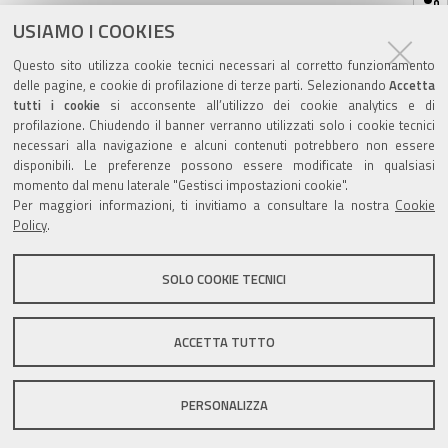
sul
ultima modifica
01/02/2022
documento
USIAMO I COOKIES
Questo sito utilizza cookie tecnici necessari al corretto funzionamento
delle pagine, e cookie di profilazione di terze parti. Selezionando
Accetta
tutti i cookie
si acconsente all’utilizzo dei cookie analytics e di
profilazione. Chiudendo il banner verranno utilizzati solo i cookie tecnici
Valuta questo sito
necessari alla navigazione e alcuni contenuti potrebbero non essere
disponibili. Le preferenze possono essere modificate in qualsiasi
momento dal menu laterale "Gestisci impostazioni cookie".
Per maggiori informazioni, ti invitiamo a consultare la nostra
Cookie
Policy
.
SOLO COOKIE TECNICI
Sito istituzionale Comune di Zola Predosa
ACCETTA TUTTO
Privacy policy
|
DPO
|
Accessibilità
PERSONALIZZA