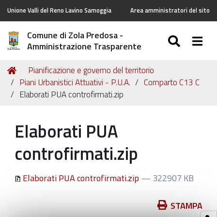
Unione Valli del Reno Lavino Samoggia
Area amministratori del sito
Comune di Zola Predosa -
SEARC
Togg
Amministrazione Trasparente
Tu
Home
Pianificazione e governo del territorio
sei
Piani Urbanistici Attuativi - P.U.A.
Comparto C13 C
qui:
Elaborati PUA controfirmati.zip
Elaborati PUA
controfirmati.zip
Elaborati PUA controfirmati.zip
— 322907 KB
Azioni
STAMPA