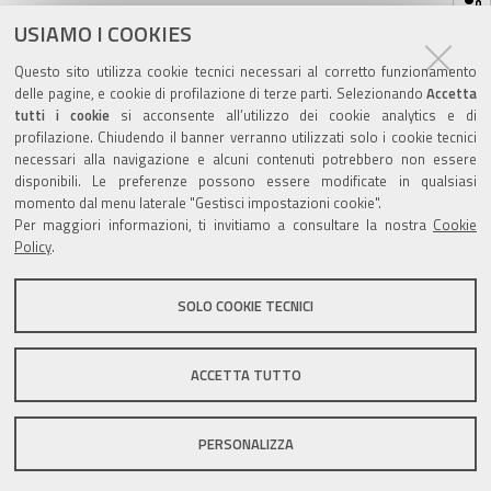
sul
ultima modifica
27/09/2023
documento
USIAMO I COOKIES
Questo sito utilizza cookie tecnici necessari al corretto funzionamento
delle pagine, e cookie di profilazione di terze parti. Selezionando
Accetta
tutti i cookie
si acconsente all’utilizzo dei cookie analytics e di
profilazione. Chiudendo il banner verranno utilizzati solo i cookie tecnici
Valuta questo sito
necessari alla navigazione e alcuni contenuti potrebbero non essere
disponibili. Le preferenze possono essere modificate in qualsiasi
momento dal menu laterale "Gestisci impostazioni cookie".
Per maggiori informazioni, ti invitiamo a consultare la nostra
Cookie
Policy
.
SOLO COOKIE TECNICI
Sito istituzionale Comune di Zola Predosa
ACCETTA TUTTO
Privacy policy
|
DPO
|
Accessibilità
PERSONALIZZA