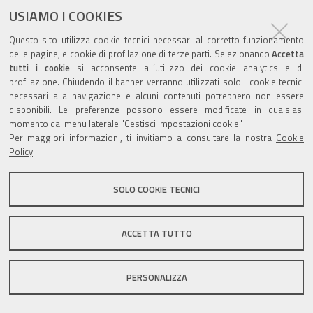
USIAMO I COOKIES
Questo sito utilizza cookie tecnici necessari al corretto funzionamento
delle pagine, e cookie di profilazione di terze parti. Selezionando
Accetta
tutti i cookie
si acconsente all’utilizzo dei cookie analytics e di
Valuta questo sito
profilazione. Chiudendo il banner verranno utilizzati solo i cookie tecnici
necessari alla navigazione e alcuni contenuti potrebbero non essere
disponibili. Le preferenze possono essere modificate in qualsiasi
momento dal menu laterale "Gestisci impostazioni cookie".
Per maggiori informazioni, ti invitiamo a consultare la nostra
Cookie
Policy
.
Sito istituzionale Comune di Zola Predosa
SOLO COOKIE TECNICI
Privacy policy
|
DPO
|
Accessibilità
ACCETTA TUTTO
PERSONALIZZA