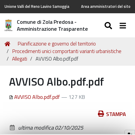
Unione Valli del Reno Lavino Samoggia
Area amministratori del sito
Comune di Zola Predosa -
SEARC
Togg
Amministrazione Trasparente
Tu
Home
Pianificazione e governo del territorio
sei
Procedimenti unici comportanti varianti urbanistiche
qui:
Allegati
AVVISO Albo.pdf.pdf
AVVISO Albo.pdf.pdf
AVVISO Albo.pdf.pdf
— 127 KB
Azioni
STAMPA
sul
ultima modifica
02/10/2025
documento