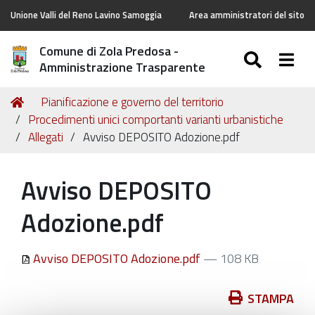
Unione Valli del Reno Lavino Samoggia
Area amministratori del sito
Comune di Zola Predosa -
SEARC
Togg
Amministrazione Trasparente
Tu
Home
Pianificazione e governo del territorio
sei
Procedimenti unici comportanti varianti urbanistiche
qui:
Allegati
Avviso DEPOSITO Adozione.pdf
Avviso DEPOSITO
Adozione.pdf
Avviso DEPOSITO Adozione.pdf
— 108 KB
Azioni
STAMPA