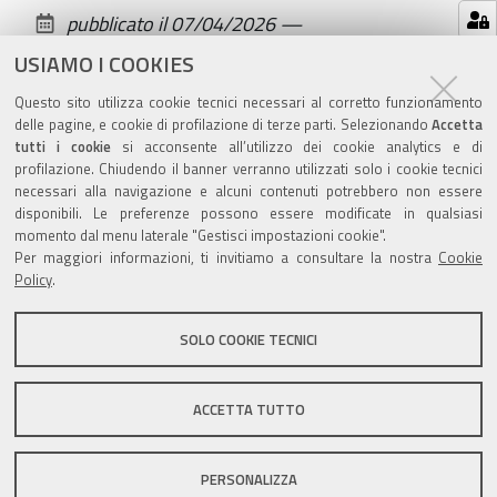
sul
pubblicato il
07/04/2026
—
documento
ultima modifica
07/04/2026
USIAMO I COOKIES
Questo sito utilizza cookie tecnici necessari al corretto funzionamento
delle pagine, e cookie di profilazione di terze parti. Selezionando
Accetta
tutti i cookie
si acconsente all’utilizzo dei cookie analytics e di
profilazione. Chiudendo il banner verranno utilizzati solo i cookie tecnici
Valuta questo sito
necessari alla navigazione e alcuni contenuti potrebbero non essere
disponibili. Le preferenze possono essere modificate in qualsiasi
momento dal menu laterale "Gestisci impostazioni cookie".
Per maggiori informazioni, ti invitiamo a consultare la nostra
Cookie
Policy
.
SOLO COOKIE TECNICI
Sito istituzionale Comune di Zola Predosa
ACCETTA TUTTO
Privacy policy
|
DPO
|
Accessibilità
PERSONALIZZA