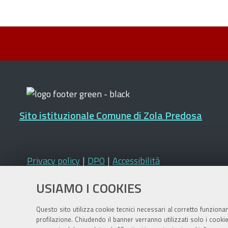
Sito istituzionale Comune di Zola Predosa
Privacy policy
|
DPO
|
Accessibilità
USIAMO I COOKIES
Questo sito utilizza cookie tecnici necessari al corretto funziona
profilazione. Chiudendo il banner verranno utilizzati solo i cook