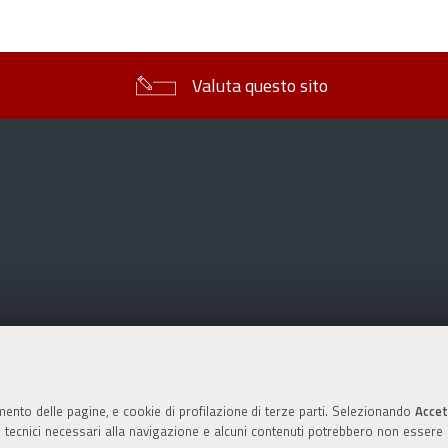
sul
documento
Valuta questo sito
mento delle pagine, e cookie di profilazione di terze parti. Selezionando
Accet
ie tecnici necessari alla navigazione e alcuni contenuti potrebbero non essere