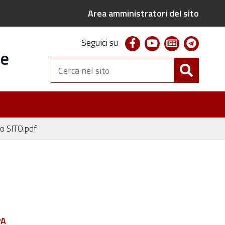
Area amministratori del sito
facebook
youtube
newsletter
telegr
Seguici su
te
Cerca
nel
sito
so SITO.pdf
PA