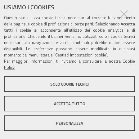
USIAMO I COOKIES
Questo sito utilizza cookie tecnici necessari al corretto funzionamento
delle pagine, e cookie di profilazione di terze parti. Selezionando
Accetta
tutti i cookie
si acconsente all’utilizzo dei cookie analytics e di
Valuta questo sito
profilazione. Chiudendo il banner verranno utilizzati solo i cookie tecnici
necessari alla navigazione e alcuni contenuti potrebbero non essere
disponibili. Le preferenze possono essere modificate in qualsiasi
momento dal menu laterale "Gestisci impostazioni cookie".
Per maggiori informazioni, ti invitiamo a consultare la nostra
Cookie
Policy
.
Sito istituzionale Comune di Zola Predosa
SOLO COOKIE TECNICI
Privacy policy
|
DPO
|
Accessibilità
ACCETTA TUTTO
PERSONALIZZA