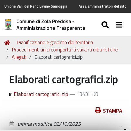
Unione Valli del Reno Lavino Samoggia
Area amministratori del sito
Comune di Zola Predosa -
SEARC
Togg
Amministrazione Trasparente
Tu
Home
Pianificazione e governo del territorio
sei
Procedimenti unici comportanti varianti urbanistiche
qui:
Allegati
Elaborati cartografici.zip
Elaborati cartografici.zip
Elaborati cartografici.zip
— 13431 KB
Azioni
STAMPA
sul
ultima modifica
02/10/2025
documento