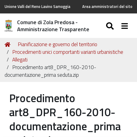
Unione Valli del Reno Lavino Samoggia
Area amministratori del sito
Comune di Zola Predosa -
SEARC
Togg
Amministrazione Trasparente
Tu
Home
Pianificazione e governo del territorio
sei
Procedimenti unici comportanti varianti urbanistiche
qui:
Allegati
Procedimento art8_DPR_160-2010-
documentazione_prima seduta.zip
Procedimento
art8_DPR_160-2010-
documentazione_prima