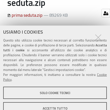
seduta.zip
prima seduta.zip
— 89269 KB
Azioni
STAMPA
USIAMO I COOKIES
sul
ultima modifica
18/08/2020
Questo sito utilizza cookie tecnici necessari al corretto funzionamento
documento
delle pagine, e cookie di profilazione di terze parti. Selezionando
Accetta
tutti i cookie
si acconsente all’utilizzo dei cookie analytics e di
profilazione. Chiudendo il banner verranno utilizzati solo i cookie tecnici
necessari alla navigazione e alcuni contenuti potrebbero non essere
disponibili. Le preferenze possono essere modificate in qualsiasi
momento dal menu laterale "Gestisci impostazioni cookie".
Valuta questo sito
Per maggiori informazioni, ti invitiamo a consultare la nostra
Cookie
Policy
.
SOLO COOKIE TECNICI
Sito istituzionale Comune di Zola Predosa
ACCETTA TUTTO