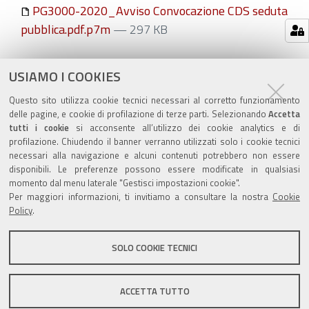
PG3000-2020_Avviso Convocazione CDS seduta
pubblica.pdf.p7m
— 297 KB
Azioni
STAMPA
USIAMO I COOKIES
sul
ultima modifica
03/02/2020
Questo sito utilizza cookie tecnici necessari al corretto funzionamento
documento
delle pagine, e cookie di profilazione di terze parti. Selezionando
Accetta
tutti i cookie
si acconsente all’utilizzo dei cookie analytics e di
profilazione. Chiudendo il banner verranno utilizzati solo i cookie tecnici
necessari alla navigazione e alcuni contenuti potrebbero non essere
disponibili. Le preferenze possono essere modificate in qualsiasi
momento dal menu laterale "Gestisci impostazioni cookie".
Valuta questo sito
Per maggiori informazioni, ti invitiamo a consultare la nostra
Cookie
Policy
.
SOLO COOKIE TECNICI
Sito istituzionale Comune di Zola Predosa
ACCETTA TUTTO