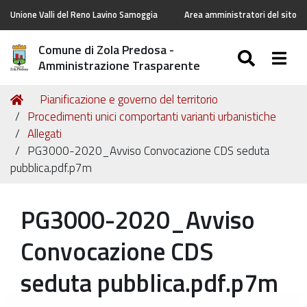
Unione Valli del Reno Lavino Samoggia
Area amministratori del sito
Comune di Zola Predosa -
SEARC
Togg
Amministrazione Trasparente
Tu
Home
Pianificazione e governo del territorio
sei
Procedimenti unici comportanti varianti urbanistiche
qui:
Allegati
PG3000-2020_Avviso Convocazione CDS seduta
pubblica.pdf.p7m
PG3000-2020_Avviso
Convocazione CDS
seduta pubblica.pdf.p7m