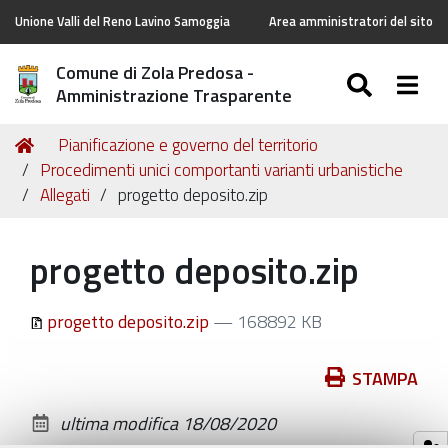
Unione Valli del Reno Lavino Samoggia
Area amministratori del sito
Comune di Zola Predosa -
SEARC
Togg
Amministrazione Trasparente
Tu
Home
Pianificazione e governo del territorio
sei
Procedimenti unici comportanti varianti urbanistiche
qui:
Allegati
progetto deposito.zip
progetto deposito.zip
progetto deposito.zip
— 168892 KB
Azioni
STAMPA
sul
ultima modifica
18/08/2020
documento