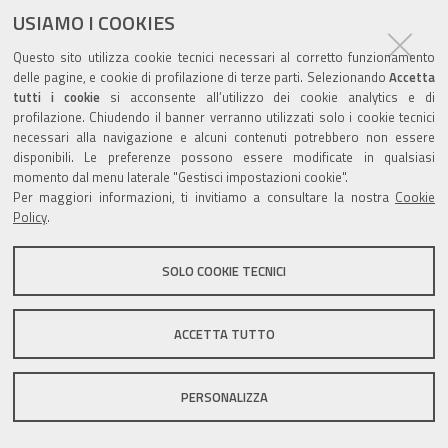
USIAMO I COOKIES
Questo sito utilizza cookie tecnici necessari al corretto funzionamento
delle pagine, e cookie di profilazione di terze parti. Selezionando
Accetta
tutti i cookie
si acconsente all’utilizzo dei cookie analytics e di
Valuta questo sito
profilazione. Chiudendo il banner verranno utilizzati solo i cookie tecnici
necessari alla navigazione e alcuni contenuti potrebbero non essere
disponibili. Le preferenze possono essere modificate in qualsiasi
momento dal menu laterale "Gestisci impostazioni cookie".
Per maggiori informazioni, ti invitiamo a consultare la nostra
Cookie
Policy
.
Sito istituzionale Comune di Zola Predosa
SOLO COOKIE TECNICI
Privacy policy
|
DPO
|
Accessibilità
ACCETTA TUTTO
PERSONALIZZA