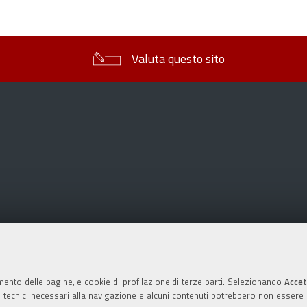
sul
documento
Valuta questo sito
mento delle pagine, e cookie di profilazione di terze parti. Selezionando
Accet
ie tecnici necessari alla navigazione e alcuni contenuti potrebbero non essere