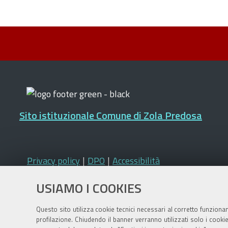
Sito istituzionale Comune di Zola Predosa
Privacy policy
|
DPO
|
Accessibilità
USIAMO I COOKIES
Questo sito utilizza cookie tecnici necessari al corretto funziona
profilazione. Chiudendo il banner verranno utilizzati solo i cook