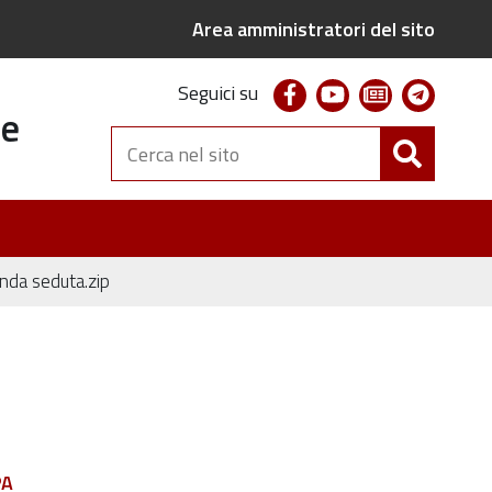
Area amministratori del sito
facebook
youtube
newsletter
telegr
Seguici su
te
Cerca
nel
sito
nda seduta.zip
PA