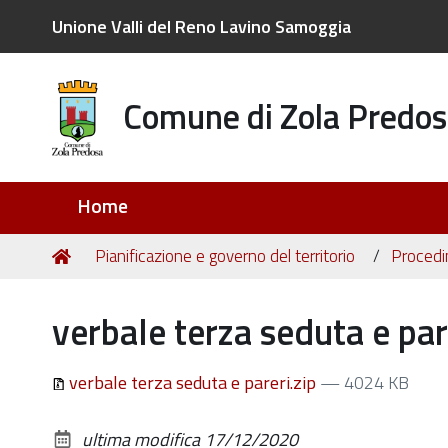
Unione Valli del Reno Lavino Samoggia
Comune di Zola Predos
Sezioni
Home
Tu
Home
Pianificazione e governo del territorio
Procedim
sei
qui:
verbale terza seduta e par
verbale terza seduta e pareri.zip
— 4024 KB
ultima modifica
17/12/2020