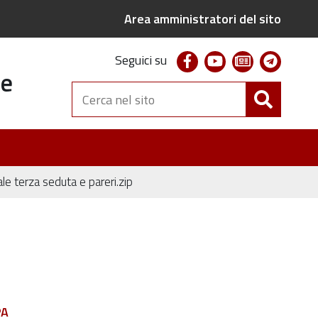
Area amministratori del sito
facebook
youtube
newsletter
telegr
Seguici su
te
Cerca
nel
sito
le terza seduta e pareri.zip
PA