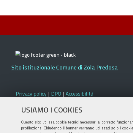
Sito istituzionale Comune di Zola Predosa
Privacy policy
|
DPO
|
Accessibilità
USIAMO I COOKIES
Questo sito utilizza cookie tecnici necessari al corretto funziona
profilazione. Chiudendo il banner verranno utilizzati solo i cook