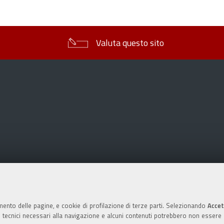
sul
documento
Valuta questo sito
mento delle pagine, e cookie di profilazione di terze parti. Selezionando
Accet
ie tecnici necessari alla navigazione e alcuni contenuti potrebbero non essere