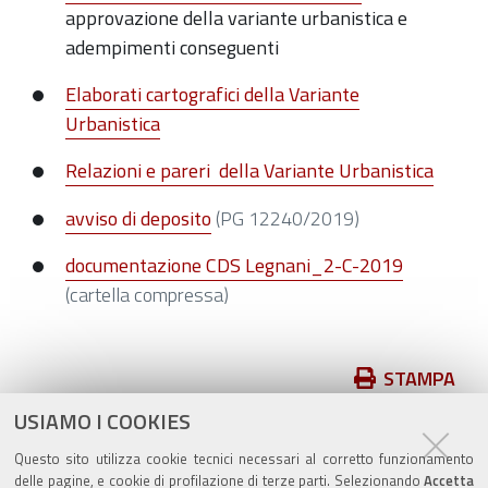
approvazione della variante urbanistica e
adempimenti conseguenti
Elaborati cartografici della Variante
Urbanistica
Relazioni e pareri della Variante Urbanistica
avviso di deposito
(PG 12240/2019)
documentazione CDS Legnani_2-C-2019
(cartella compressa)
Azioni
STAMPA
sul
USIAMO I COOKIES
pubblicato il
24/04/2019
—
documento
ultima modifica
16/06/2021
Questo sito utilizza cookie tecnici necessari al corretto funzionamento
delle pagine, e cookie di profilazione di terze parti. Selezionando
Accetta