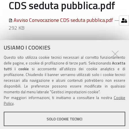
CDS seduta pubblica.pdf
Avviso Convocazione CDS seduta pubblica.pdf
—
292 KB
Azioni
STAMPA
USIAMO I COOKIES
sul
ultima modifica
21/12/2021
Questo sito utilizza cookie tecnici necessari al corretto funzionamento
documento
delle pagine, e cookie di profilazione di terze parti. Selezionando
Accetta
tutti i cookie
si acconsente all’utilizzo dei cookie analytics e di
profilazione. Chiudendo il banner verranno utilizzati solo i cookie tecnici
necessari alla navigazione e alcuni contenuti potrebbero non essere
disponibili. Le preferenze possono essere modificate in qualsiasi
momento dal menu laterale "Gestisci impostazioni cookie".
Valuta questo sito
Per maggiori informazioni, ti invitiamo a consultare la nostra
Cookie
Policy
.
SOLO COOKIE TECNICI