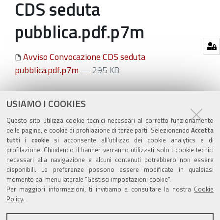
CDS seduta
pubblica.pdf.p7m
Avviso Convocazione CDS seduta
pubblica.pdf.p7m
— 295 KB
Azioni
STAMPA
USIAMO I COOKIES
sul
ultima modifica
29/06/2021
Questo sito utilizza cookie tecnici necessari al corretto funzionamento
documento
delle pagine, e cookie di profilazione di terze parti. Selezionando
Accetta
tutti i cookie
si acconsente all’utilizzo dei cookie analytics e di
profilazione. Chiudendo il banner verranno utilizzati solo i cookie tecnici
necessari alla navigazione e alcuni contenuti potrebbero non essere
disponibili. Le preferenze possono essere modificate in qualsiasi
momento dal menu laterale "Gestisci impostazioni cookie".
Valuta questo sito
Per maggiori informazioni, ti invitiamo a consultare la nostra
Cookie
Policy
.