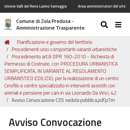
Unione Valli del Reno Lavino Samoggia
Area amministratori del sito
Comune di Zola Predosa -
SEARC
Togg
Amministrazione Trasparente
Tu
Home
Pianificazione e governo del territorio
sei
Procedimenti unici comportanti varianti urbanistiche
qui:
Procedimento art.8 DPR 160-2010 - Richiesta di
Permesso di Costruire, con PROCEDURA URBANISTICA
SEMPLIFICATA, IN VARIANTE AL REGOLAMENTO
URBANISTICO EDILIZIO, per la realizzazione di un centro
Cinofilo e centro specializzato in interventi assistiti con
animali e pensione per cani in via Leonardo Da Vinci, 42
Avviso Convocazione CDS seduta pubblica.pdf.p7m
Avviso Convocazione