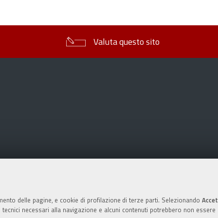
sul
documento
Valuta questo sito
mento delle pagine, e cookie di profilazione di terze parti. Selezionando
Accet
ie tecnici necessari alla navigazione e alcuni contenuti potrebbero non essere