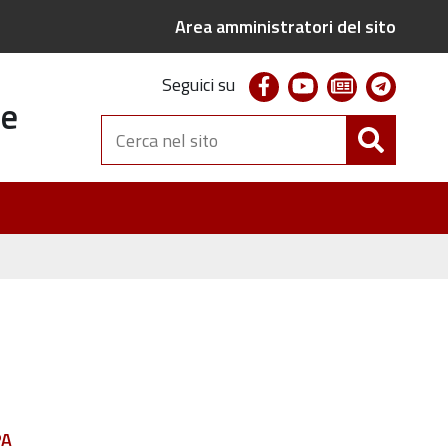
Area amministratori del sito
facebook
youtube
newsletter
telegr
Seguici su
te
Cerca
nel
sito
PA