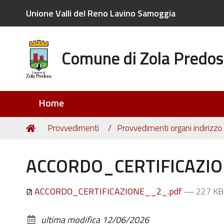
Unione Valli del Reno Lavino Samoggia
Comune di Zola Predos
Sezioni
Home
Tu
Home
Provvedimenti
Provvedimenti organi indirizzo 
sei
qui:
ACCORDO_CERTIFICAZIO
ACCORDO_CERTIFICAZIONE__2_.pdf
— 227 KB
ultima modifica
12/06/2026