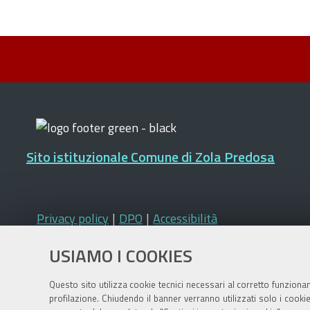
Sito istituzionale Comune di Zola Predosa
Privacy policy
|
DPO
|
Accessibilità
USIAMO I COOKIES
Questo sito utilizza cookie tecnici necessari al corretto funziona
profilazione. Chiudendo il banner verranno utilizzati solo i cook