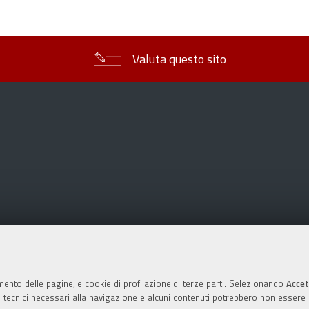
sul
documento
Valuta questo sito
mento delle pagine, e cookie di profilazione di terze parti. Selezionando
Accet
ie tecnici necessari alla navigazione e alcuni contenuti potrebbero non essere