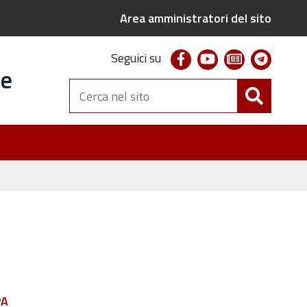
Area amministratori del sito
facebook
youtube
newsletter
telegr
Seguici su
te
Cerca
nel
sito
PA