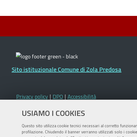
Sito istituzionale Comune di Zola Predosa
Privacy policy
|
DPO
|
Accessibilità
USIAMO I COOKIES
Questo sito utilizza cookie tecnici necessari al corretto funziona
profilazione. Chiudendo il banner verranno utilizzati solo i cook