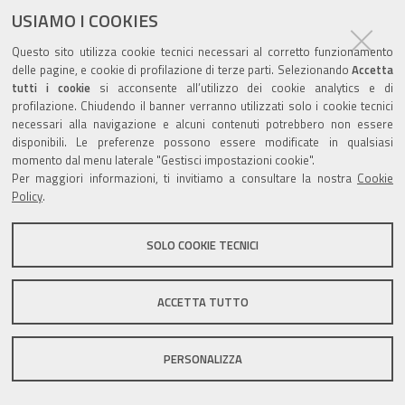
USIAMO I COOKIES
Questo sito utilizza cookie tecnici necessari al corretto funzionamento
Valuta questo sito
delle pagine, e cookie di profilazione di terze parti. Selezionando
Accetta
tutti i cookie
si acconsente all’utilizzo dei cookie analytics e di
profilazione. Chiudendo il banner verranno utilizzati solo i cookie tecnici
necessari alla navigazione e alcuni contenuti potrebbero non essere
disponibili. Le preferenze possono essere modificate in qualsiasi
momento dal menu laterale "Gestisci impostazioni cookie".
Per maggiori informazioni, ti invitiamo a consultare la nostra
Cookie
Sito istituzionale Comune di Zola Predosa
Policy
.
SOLO COOKIE TECNICI
Privacy policy
|
DPO
|
Accessibilità
ACCETTA TUTTO
PERSONALIZZA