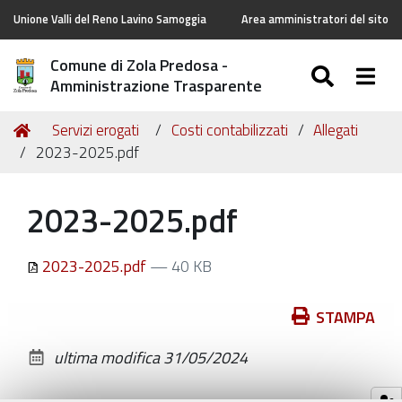
Unione Valli del Reno Lavino Samoggia
Area amministratori del sito
Comune di Zola Predosa -
SEARC
Togg
Amministrazione Trasparente
Tu
Home
Servizi erogati
Costi contabilizzati
Allegati
sei
2023-2025.pdf
qui:
2023-2025.pdf
2023-2025.pdf
— 40 KB
Azioni
STAMPA
sul
ultima modifica
31/05/2024
documento