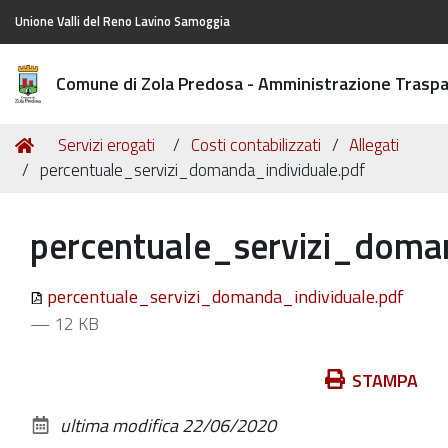
Unione Valli del Reno Lavino Samoggia
Comune di Zola Predosa - Amministrazione Trasp
Tu
Home
Servizi erogati
Costi contabilizzati
Allegati
sei
percentuale_servizi_domanda_individuale.pdf
qui:
percentuale_servizi_doman
percentuale_servizi_domanda_individuale.pdf
— 12 KB
Azioni
STAMPA
sul
ultima modifica
22/06/2020
documento