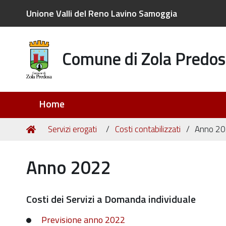
Unione Valli del Reno Lavino Samoggia
Comune di Zola Predos
Sezioni
Home
Tu
Home
Servizi erogati
Costi contabilizzati
Anno 2
sei
qui:
Anno 2022
Costi dei Servizi a Domanda individuale
Previsione anno 2022