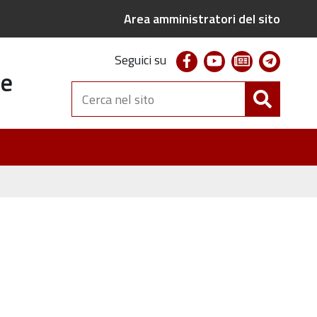
Area amministratori del sito
facebook
youtube
newsletter
telegr
Seguici su
te
Cerca
nel
sito