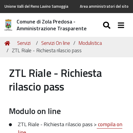
Unione Valli del Reno Lavino Samoggia
Area amministratori del sito
Comune di Zola Predosa -
SEARC
Togg
Amministrazione Trasparente
Tu
Home
Servizi
Servizi On line
Modulistica
sei
ZTL Riale - Richiesta rilascio pass
qui:
ZTL Riale - Richiesta
rilascio pass
Modulo on line
ZTL Riale - Richiesta rilascio pass
>
compila on
line