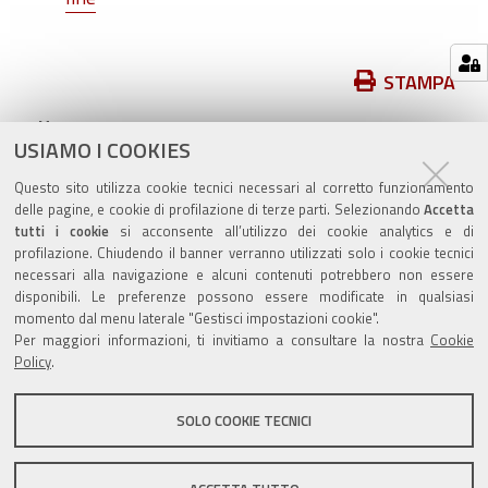
Azioni
STAMPA
sul
pubblicato il
31/05/2023
—
documento
USIAMO I COOKIES
ultima modifica
01/06/2023
Questo sito utilizza cookie tecnici necessari al corretto funzionamento
archiviato sotto:
moduli
moduli-affari-generali
delle pagine, e cookie di profilazione di terze parti. Selezionando
Accetta
tutti i cookie
si acconsente all’utilizzo dei cookie analytics e di
profilazione. Chiudendo il banner verranno utilizzati solo i cookie tecnici
necessari alla navigazione e alcuni contenuti potrebbero non essere
disponibili. Le preferenze possono essere modificate in qualsiasi
momento dal menu laterale "Gestisci impostazioni cookie".
Valuta questo sito
Per maggiori informazioni, ti invitiamo a consultare la nostra
Cookie
Policy
.
SOLO COOKIE TECNICI
Sito istituzionale Comune di Zola Predosa