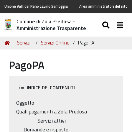
Unione Valli del Reno Lavino Samoggia
Area amministratori del sito
Comune di Zola Predosa -
SEARC
Togg
Amministrazione Trasparente
Tu
Home
Servizi
Servizi On line
PagoPA
sei
qui:
PagoPA
INDICE DEI CONTENUTI
Oggetto
Quali pagamenti a Zola Predosa
Servizi attivi
Domande e risposte