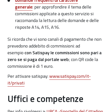
domande frequenti di carattere
generale
: per approfondire il tema delle
commissioni applicate a questo servizio si
raccomanda la lettura delle domande e delle
risposte
A14, A15, A16.
Si ricorda che vi
sono canali di pagamento che non
prevedono addebito di commissioni: ad
esempio
con Satispay le commissioni sono pari a
zero se si paga dal portale web
; con QR code la
commissione è di 1 euro.
Per attivare satispay:
www.satispay.com/it-
it/privati
Uffici e competenze
Per info rivolgersi a:
URCA -Sportello del Cittadino