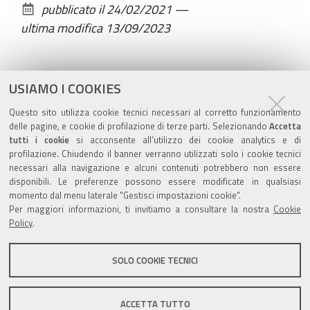
pubblicato il
24/02/2021
—
documento
ultima modifica
13/09/2023
USIAMO I COOKIES
Errore
Questo sito utilizza cookie tecnici necessari al corretto funzionamento
delle pagine, e cookie di profilazione di terze parti. Selezionando
Accetta
Si è verificato un errore nel visualizzare il portlet.
tutti i cookie
si acconsente all’utilizzo dei cookie analytics e di
profilazione. Chiudendo il banner verranno utilizzati solo i cookie tecnici
necessari alla navigazione e alcuni contenuti potrebbero non essere
disponibili. Le preferenze possono essere modificate in qualsiasi
momento dal menu laterale "Gestisci impostazioni cookie".
Valuta questo sito
Per maggiori informazioni, ti invitiamo a consultare la nostra
Cookie
Policy
.
SOLO COOKIE TECNICI
Sito istituzionale Comune di Zola Predosa
ACCETTA TUTTO