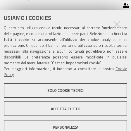
Azioni
STAMPA
USIAMO I COOKIES
sul
ultima modifica
22/06/2020
Questo sito utilizza cookie tecnici necessari al corretto funzionamento
documento
delle pagine, e cookie di profilazione di terze parti. Selezionando
Accetta
tutti i cookie
si acconsente all’utilizzo dei cookie analytics e di
profilazione. Chiudendo il banner verranno utilizzati solo i cookie tecnici
necessari alla navigazione e alcuni contenuti potrebbero non essere
disponibili. Le preferenze possono essere modificate in qualsiasi
momento dal menu laterale "Gestisci impostazioni cookie".
Valuta questo sito
Per maggiori informazioni, ti invitiamo a consultare la nostra
Cookie
Policy
.
SOLO COOKIE TECNICI
Sito istituzionale Comune di Zola Predosa
ACCETTA TUTTO
PERSONALIZZA