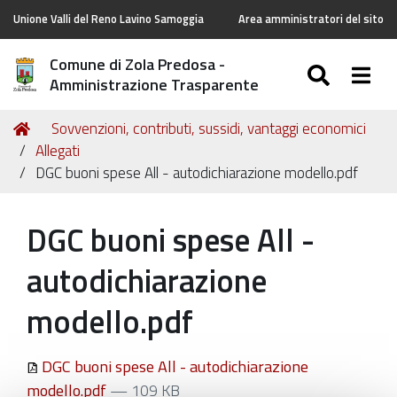
Unione Valli del Reno Lavino Samoggia
Area amministratori del sito
Comune di Zola Predosa -
SEARC
Togg
Amministrazione Trasparente
Tu
Home
Sovvenzioni, contributi, sussidi, vantaggi economici
sei
Allegati
qui:
DGC buoni spese All - autodichiarazione modello.pdf
DGC buoni spese All -
autodichiarazione
modello.pdf
DGC buoni spese All - autodichiarazione
modello.pdf
— 109 KB