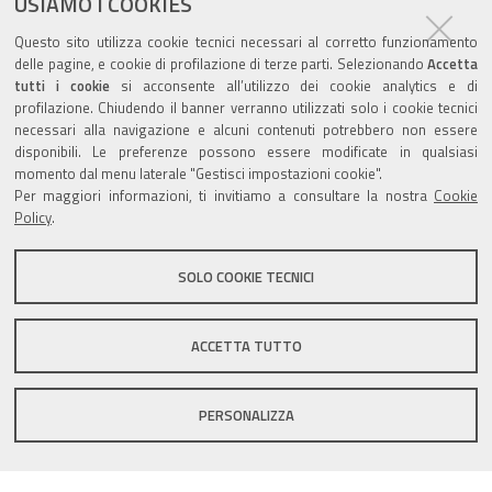
USIAMO I COOKIES
pubblicato il
22/06/2020
—
documento
ultima modifica
22/06/2020
Questo sito utilizza cookie tecnici necessari al corretto funzionamento
delle pagine, e cookie di profilazione di terze parti. Selezionando
Accetta
tutti i cookie
si acconsente all’utilizzo dei cookie analytics e di
profilazione. Chiudendo il banner verranno utilizzati solo i cookie tecnici
necessari alla navigazione e alcuni contenuti potrebbero non essere
disponibili. Le preferenze possono essere modificate in qualsiasi
momento dal menu laterale "Gestisci impostazioni cookie".
Valuta questo sito
Per maggiori informazioni, ti invitiamo a consultare la nostra
Cookie
Policy
.
SOLO COOKIE TECNICI
Sito istituzionale Comune di Zola Predosa
ACCETTA TUTTO
PERSONALIZZA
Privacy policy
|
DPO
|
Accessibilità