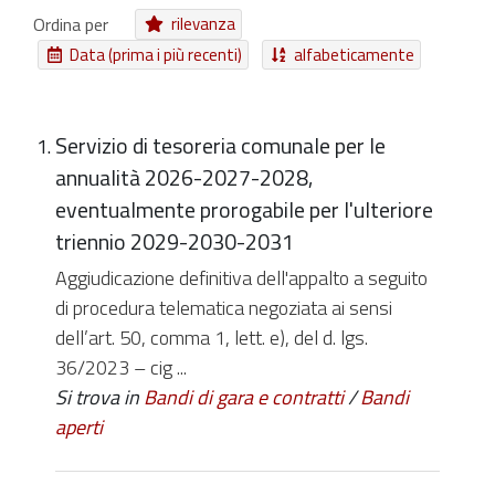
Evento
Struttura
Ordina per
rilevanza
Data (prima i più recenti)
alfabeticamente
NUOVI ELEMENTI DA
Da ieri
Nell'ultima settimana
Nell'ultimo mese
Da sempre
Servizio di tesoreria comunale per le
annualità 2026-2027-2028,
eventualmente prorogabile per l'ulteriore
triennio 2029-2030-2031
Aggiudicazione definitiva dell'appalto a seguito
di procedura telematica negoziata ai sensi
dell’art. 50, comma 1, lett. e), del d. lgs.
36/2023 – cig ...
Si trova in
Bandi di gara e contratti
/
Bandi
aperti