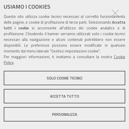
aperti
USIAMO I COOKIES
Questo sito utilizza cookie tecnici necessari al corretto funzionamento
delle pagine, e cookie di profilazione di terze parti. Selezionando
Accetta
1
2
Successivi 3 elementi »
tutti i cookie
si acconsente all’utilizzo dei cookie analytics e di
profilazione. Chiudendo il banner verranno utilizzati solo i cookie tecnici
necessari alla navigazione e alcuni contenuti potrebbero non essere
disponibili. Le preferenze possono essere modificate in qualsiasi
Valuta questo sito
momento dal menu laterale "Gestisci impostazioni cookie".
Per maggiori informazioni, ti invitiamo a consultare la nostra
Cookie
Policy
.
SOLO COOKIE TECNICI
Sito istituzionale Comune di Zola Predosa
ACCETTA TUTTO
PERSONALIZZA
Privacy policy
|
DPO
|
Accessibilità