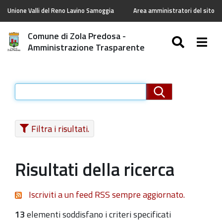
Unione Valli del Reno Lavino Samoggia
Area amministratori del sito
Comune di Zola Predosa -
SEARC
Togg
Amministrazione Trasparente
Filtra i risultati.
TIPO DI ELEMENTO
Risultati della ricerca
Seleziona tutti o nessuno
Pagina
Persona
Area Tematica
Iscriviti a un feed RSS sempre aggiornato.
Immagine
Collezione
Collegamento
Procedimento
File
Cartella
Notizia
13
elementi soddisfano i criteri specificati