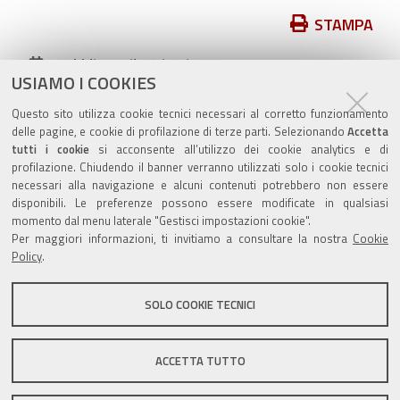
Azioni
STAMPA
sul
pubblicato il
23/12/2022
—
documento
USIAMO I COOKIES
ultima modifica
08/05/2023
Questo sito utilizza cookie tecnici necessari al corretto funzionamento
archiviato sotto:
bandi-aperti
delle pagine, e cookie di profilazione di terze parti. Selezionando
Accetta
tutti i cookie
si acconsente all’utilizzo dei cookie analytics e di
profilazione. Chiudendo il banner verranno utilizzati solo i cookie tecnici
necessari alla navigazione e alcuni contenuti potrebbero non essere
disponibili. Le preferenze possono essere modificate in qualsiasi
Valuta questo sito
momento dal menu laterale "Gestisci impostazioni cookie".
Per maggiori informazioni, ti invitiamo a consultare la nostra
Cookie
Policy
.
SOLO COOKIE TECNICI
Sito istituzionale Comune di Zola Predosa
ACCETTA TUTTO