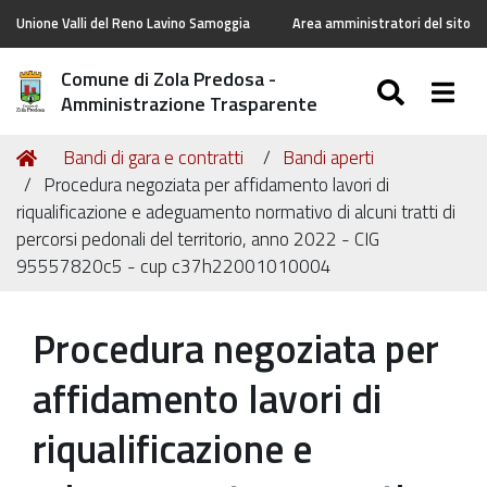
Unione Valli del Reno Lavino Samoggia
Area amministratori del sito
Comune di Zola Predosa -
SEARC
Togg
Amministrazione Trasparente
Tu
Home
Bandi di gara e contratti
Bandi aperti
sei
Procedura negoziata per affidamento lavori di
qui:
riqualificazione e adeguamento normativo di alcuni tratti di
percorsi pedonali del territorio, anno 2022 - CIG
95557820c5 - cup c37h22001010004
Procedura negoziata per
affidamento lavori di
riqualificazione e