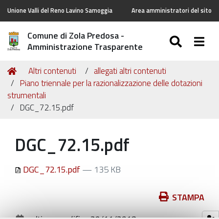
Unione Valli del Reno Lavino Samoggia
Area amministratori del sito
Comune di Zola Predosa -
SEARC
Togg
Amministrazione Trasparente
Tu
Home
Altri contenuti
allegati altri contenuti
sei
Piano triennale per la razionalizzazione delle dotazioni
qui:
strumentali
DGC_72.15.pdf
DGC_72.15.pdf
DGC_72.15.pdf
— 135 KB
Azioni
STAMPA
sul