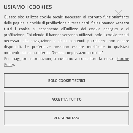
ultima modifica
29/11/2018
documento
USIAMO I COOKIES
Questo sito utilizza cookie tecnici necessari al corretto funzionamento
delle pagine, e cookie di profilazione di terze parti. Selezionando
Accetta
tutti i cookie
si acconsente all’utilizzo dei cookie analytics e di
profilazione. Chiudendo il banner verranno utilizzati solo i cookie tecnici
Valuta questo sito
necessari alla navigazione e alcuni contenuti potrebbero non essere
disponibili. Le preferenze possono essere modificate in qualsiasi
momento dal menu laterale "Gestisci impostazioni cookie".
Per maggiori informazioni, ti invitiamo a consultare la nostra
Cookie
Policy
.
Sito istituzionale Comune di Zola Predosa
SOLO COOKIE TECNICI
ACCETTA TUTTO
Privacy policy
|
DPO
|
Accessibilità
PERSONALIZZA