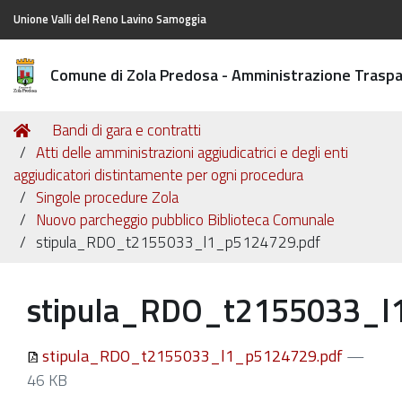
Unione Valli del Reno Lavino Samoggia
Comune di Zola Predosa - Amministrazione Trasp
Tu
Home
Bandi di gara e contratti
sei
Atti delle amministrazioni aggiudicatrici e degli enti
qui:
aggiudicatori distintamente per ogni procedura
Singole procedure Zola
Nuovo parcheggio pubblico Biblioteca Comunale
stipula_RDO_t2155033_l1_p5124729.pdf
stipula_RDO_t2155033_l
stipula_RDO_t2155033_l1_p5124729.pdf
—
46 KB