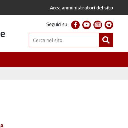
Area amministratori del sito
facebook
youtube
newsletter
telegr
Seguici su
te
Cerca
nel
sito
PA