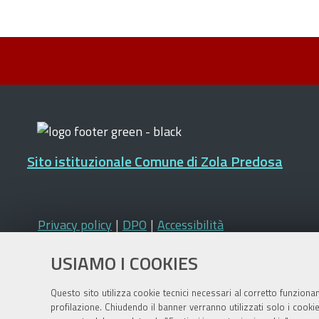
Sito istituzionale Comune di Zola Predosa
Privacy policy
|
DPO
|
Accessibilità
USIAMO I COOKIES
Questo sito utilizza cookie tecnici necessari al corretto funziona
profilazione. Chiudendo il banner verranno utilizzati solo i cook