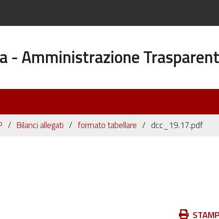
a - Amministrazione Trasparen
P
Bilanci allegati
formato tabellare
dcc_19.17.pdf
Azioni
STAM