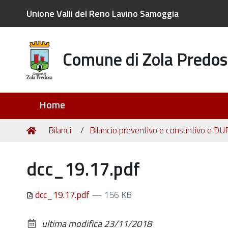
Unione Valli del Reno Lavino Samoggia
Comune di Zola Predos
Sezioni
Home
Tu
Home
Bilanci
Bilancio preventivo e consuntivo e DU
sei
qui:
dcc_19.17.pdf
dcc_19.17.pdf
— 156 KB
ultima modifica
23/11/2018