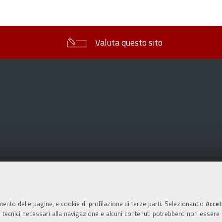
sul
documento
Valuta questo sito
mento delle pagine, e cookie di profilazione di terze parti. Selezionando
Accet
ie tecnici necessari alla navigazione e alcuni contenuti potrebbero non essere