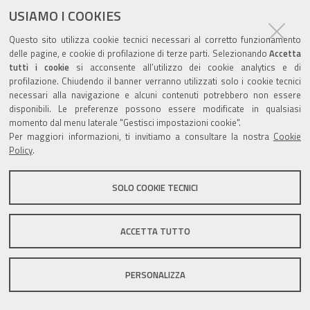
USIAMO I COOKIES
Questo sito utilizza cookie tecnici necessari al corretto funzionamento
Valuta questo sito
delle pagine, e cookie di profilazione di terze parti. Selezionando
Accetta
tutti i cookie
si acconsente all’utilizzo dei cookie analytics e di
profilazione. Chiudendo il banner verranno utilizzati solo i cookie tecnici
necessari alla navigazione e alcuni contenuti potrebbero non essere
disponibili. Le preferenze possono essere modificate in qualsiasi
momento dal menu laterale "Gestisci impostazioni cookie".
Per maggiori informazioni, ti invitiamo a consultare la nostra
Cookie
Sito istituzionale Comune di Zola Predosa
Policy
.
SOLO COOKIE TECNICI
Privacy policy
|
DPO
|
Accessibilità
ACCETTA TUTTO
PERSONALIZZA