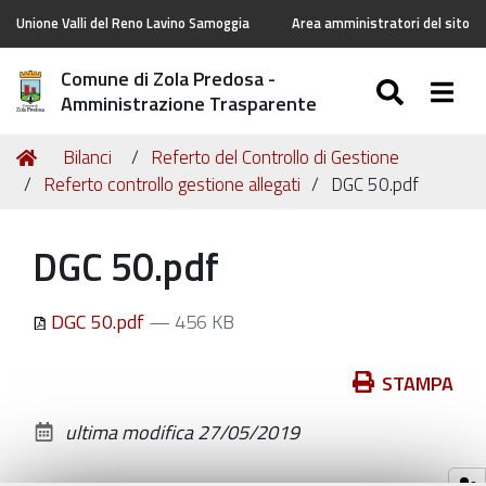
Unione Valli del Reno Lavino Samoggia
Area amministratori del sito
Comune di Zola Predosa -
SEARC
Togg
Amministrazione Trasparente
Tu
Home
Bilanci
Referto del Controllo di Gestione
sei
Referto controllo gestione allegati
DGC 50.pdf
qui:
DGC 50.pdf
DGC 50.pdf
— 456 KB
Azioni
STAMPA
sul
ultima modifica
27/05/2019
documento