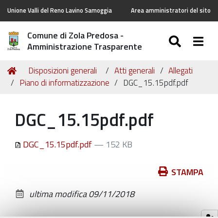
Unione Valli del Reno Lavino Samoggia
Area amministratori del sito
Comune di Zola Predosa -
SEARC
Togg
Amministrazione Trasparente
Tu
Home
Disposizioni generali
Atti generali
Allegati
sei
Piano di informatizzazione
DGC_15.15pdf.pdf
qui:
DGC_15.15pdf.pdf
DGC_15.15pdf.pdf
— 152 KB
Azioni
STAMPA
sul
ultima modifica
09/11/2018
documento