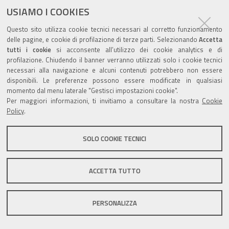
USIAMO I COOKIES
Questo sito utilizza cookie tecnici necessari al corretto funzionamento
Valuta questo sito
delle pagine, e cookie di profilazione di terze parti. Selezionando
Accetta
tutti i cookie
si acconsente all’utilizzo dei cookie analytics e di
profilazione. Chiudendo il banner verranno utilizzati solo i cookie tecnici
necessari alla navigazione e alcuni contenuti potrebbero non essere
disponibili. Le preferenze possono essere modificate in qualsiasi
momento dal menu laterale "Gestisci impostazioni cookie".
Per maggiori informazioni, ti invitiamo a consultare la nostra
Cookie
Sito istituzionale Comune di Zola Predosa
Policy
.
SOLO COOKIE TECNICI
Privacy policy
|
DPO
|
Accessibilità
ACCETTA TUTTO
PERSONALIZZA