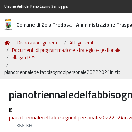
Unione Valli del Reno Lavino Samoggia
Comune di Zola Predosa - Amministrazione Trasp
Tu
Home
Disposizioni generali
Atti generali
sei
Documenti di programmazione strategico-gestionale
qui:
allegati PIAO
pianotriennaledelfabbisognodipersonale20222024in.zip
pianotriennaledelfabbisog
pianotriennaledelfabbisognodipersonale20222024in.z
— 366 KB