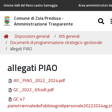
Unione Valli del Reno Lavino Samoggia
Area amministratori de
Comune di Zola Predosa -
SE
Amministrazione Trasparente
Tu
Home
Disposizioni generali
Atti generali
sei
Documenti di programmazione strategico-gestionale
qui:
allegati PIAO
allegati PIAO
All._PIAO_2022_2024.pdf
GC_2022_69.odt.pdf
GC 47
pianotriennaledeifabbisognidipersonale20222024ag.z