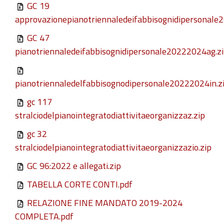
GC 19
approvazionepianotriennaledeifabbisognidipersonale2
GC 47
pianotriennaledeifabbisognidipersonale20222024ag.z
pianotriennaledelfabbisognodipersonale20222024in.z
gc 117
stralciodelpianointegratodiattivitaeorganizzaz.zip
gc 32
stralciodelpianointegratodiattivitaeorganizzazio.zip
GC 96:2022 e allegati.zip
TABELLA CORTE CONTI.pdf
RELAZIONE FINE MANDATO 2019-2024
COMPLETA.pdf