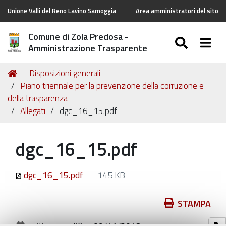
Unione Valli del Reno Lavino Samoggia
Area amministratori del sito
Comune di Zola Predosa -
SEARC
Togg
Amministrazione Trasparente
Tu
Home
Disposizioni generali
sei
Piano triennale per la prevenzione della corruzione e
qui:
della trasparenza
Allegati
dgc_16_15.pdf
dgc_16_15.pdf
dgc_16_15.pdf
— 145 KB
Azioni
STAMPA
sul