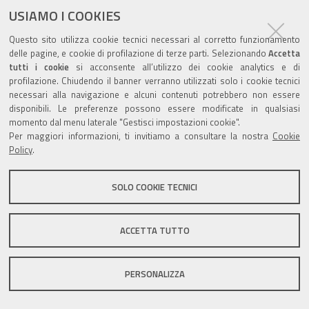
ultima modifica
09/11/2018
documento
USIAMO I COOKIES
Questo sito utilizza cookie tecnici necessari al corretto funzionamento
delle pagine, e cookie di profilazione di terze parti. Selezionando
Accetta
tutti i cookie
si acconsente all’utilizzo dei cookie analytics e di
profilazione. Chiudendo il banner verranno utilizzati solo i cookie tecnici
Valuta questo sito
necessari alla navigazione e alcuni contenuti potrebbero non essere
disponibili. Le preferenze possono essere modificate in qualsiasi
momento dal menu laterale "Gestisci impostazioni cookie".
Per maggiori informazioni, ti invitiamo a consultare la nostra
Cookie
Policy
.
Sito istituzionale Comune di Zola Predosa
SOLO COOKIE TECNICI
ACCETTA TUTTO
Privacy policy
|
DPO
|
Accessibilità
PERSONALIZZA