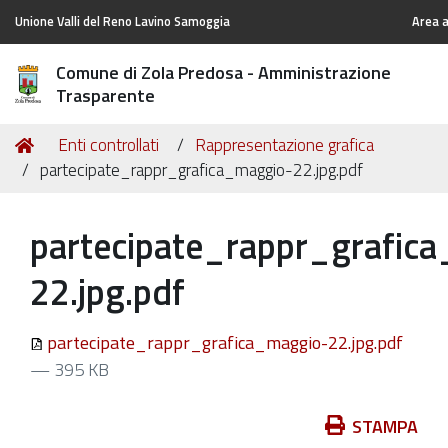
Unione Valli del Reno Lavino Samoggia
Area a
Comune di Zola Predosa - Amministrazione
Trasparente
Tu
Home
Enti controllati
Rappresentazione grafica
sei
partecipate_rappr_grafica_maggio-22.jpg.pdf
qui:
partecipate_rappr_grafic
22.jpg.pdf
partecipate_rappr_grafica_maggio-22.jpg.pdf
— 395 KB
Azioni
STAMPA