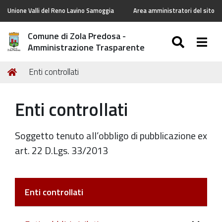
Unione Valli del Reno Lavino Samoggia
Area amministratori del sito
Comune di Zola Predosa -
SEARC
Togg
Amministrazione Trasparente
Tu
Home
Enti controllati
sei
qui:
Enti controllati
Soggetto tenuto all’obbligo di pubblicazione ex
art. 22 D.Lgs. 33/2013
Enti controllati