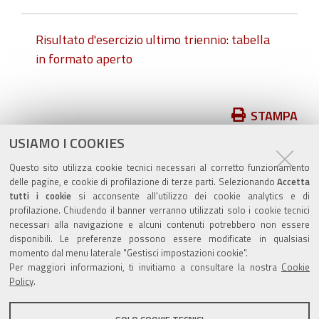
Risultato d'esercizio ultimo triennio: tabella
in formato aperto
Azioni
STAMPA
sul
USIAMO I COOKIES
pubblicato il
16/11/2018
—
documento
ultima modifica
09/06/2026
Questo sito utilizza cookie tecnici necessari al corretto funzionamento
delle pagine, e cookie di profilazione di terze parti. Selezionando
Accetta
tutti i cookie
si acconsente all’utilizzo dei cookie analytics e di
profilazione. Chiudendo il banner verranno utilizzati solo i cookie tecnici
necessari alla navigazione e alcuni contenuti potrebbero non essere
disponibili. Le preferenze possono essere modificate in qualsiasi
momento dal menu laterale "Gestisci impostazioni cookie".
Valuta questo sito
Per maggiori informazioni, ti invitiamo a consultare la nostra
Cookie
Policy
.