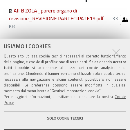
All B ZOLA_parere organo di
revisione_REVISIONE PARTECIPATE19.pdf
— 33
KB
Azioni
STAMPA
USIAMO I COOKIES
sul
ultima modifica
20/01/2020
Questo sito utilizza cookie tecnici necessari al corretto funzionamento
documento
delle pagine, e cookie di profilazione di terze parti. Selezionando
Accetta
tutti i cookie
si acconsente all’utilizzo dei cookie analytics e di
profilazione. Chiudendo il banner verranno utilizzati solo i cookie tecnici
necessari alla navigazione e alcuni contenuti potrebbero non essere
disponibili. Le preferenze possono essere modificate in qualsiasi
momento dal menu laterale "Gestisci impostazioni cookie".
Valuta questo sito
Per maggiori informazioni, ti invitiamo a consultare la nostra
Cookie
Policy
.
SOLO COOKIE TECNICI