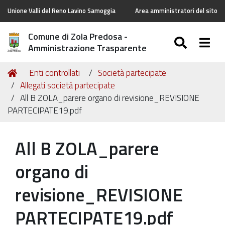
Unione Valli del Reno Lavino Samoggia
Area amministratori del sito
Comune di Zola Predosa -
SEARC
Togg
Amministrazione Trasparente
Tu
Home
Enti controllati
Società partecipate
sei
Allegati società partecipate
qui:
All B ZOLA_parere organo di revisione_REVISIONE
PARTECIPATE19.pdf
All B ZOLA_parere
organo di
revisione_REVISIONE
PARTECIPATE19.pdf