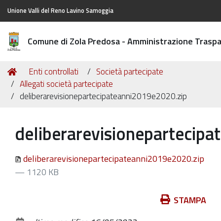
Unione Valli del Reno Lavino Samoggia
Comune di Zola Predosa - Amministrazione Trasp
Tu
Home
Enti controllati
Società partecipate
sei
Allegati società partecipate
qui:
deliberarevisionepartecipateanni2019e2020.zip
deliberarevisionepartecip
deliberarevisionepartecipateanni2019e2020.zip
— 1120 KB
Azioni
STAMPA
sul