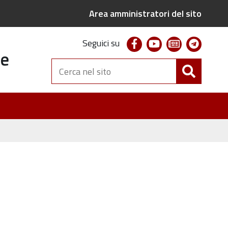
Area amministratori del sito
facebook
youtube
newsletter
telegr
Seguici su
te
Cerca
nel
sito