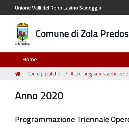
Unione Valli del Reno Lavino Samoggia
Comune di Zola Predos
Sezioni
Home
Tu
Home
Opere pubbliche
Atti di programmazione delle
sei
qui:
Anno 2020
Programmazione Triennale Opere p