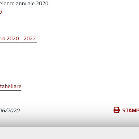
elenco annuale 2020
0
ario 2020 - 2022
 tabellare
Azioni
06/2020
STAM
sul
documento