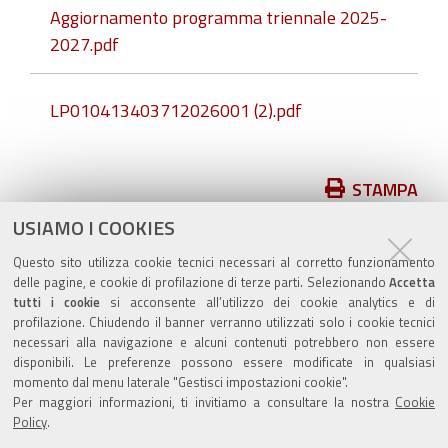
Aggiornamento programma triennale 2025-
2027.pdf
LP010413403712026001 (2).pdf
Azioni
STAMPA
sul
USIAMO I COOKIES
pubblicato il
28/11/2018
—
documento
ultima modifica
28/11/2018
Questo sito utilizza cookie tecnici necessari al corretto funzionamento
delle pagine, e cookie di profilazione di terze parti. Selezionando
Accetta
tutti i cookie
si acconsente all’utilizzo dei cookie analytics e di
profilazione. Chiudendo il banner verranno utilizzati solo i cookie tecnici
necessari alla navigazione e alcuni contenuti potrebbero non essere
disponibili. Le preferenze possono essere modificate in qualsiasi
momento dal menu laterale "Gestisci impostazioni cookie".
Valuta questo sito
Per maggiori informazioni, ti invitiamo a consultare la nostra
Cookie
Policy
.