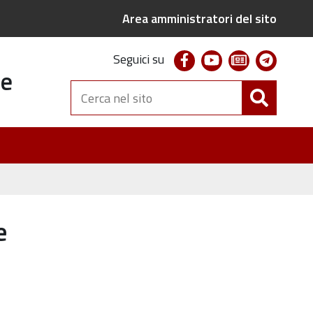
Area amministratori del sito
facebook
youtube
newsletter
telegr
Seguici su
te
Cerca
nel
sito
e