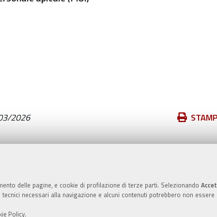
Azioni
03/2026
STAM
sul
documento
Valuta questo sito
mento delle pagine, e cookie di profilazione di terze parti. Selezionando
Accet
ie tecnici necessari alla navigazione e alcuni contenuti potrebbero non essere
ie Policy
.