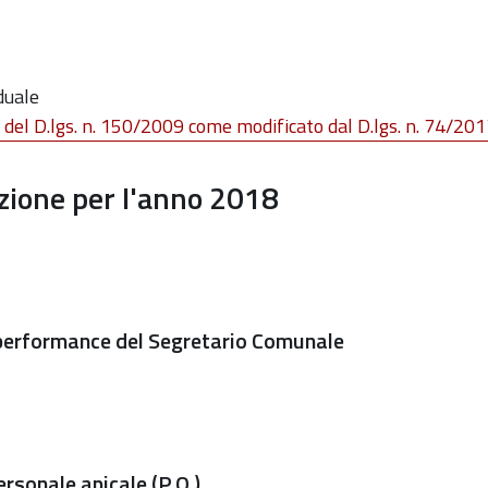
duale
, del D.lgs. n. 150/2009 come modificato dal D.lgs. n. 74/20
azione per l'anno 2018
 performance del Segretario Comunale
rsonale apicale (P.O.)