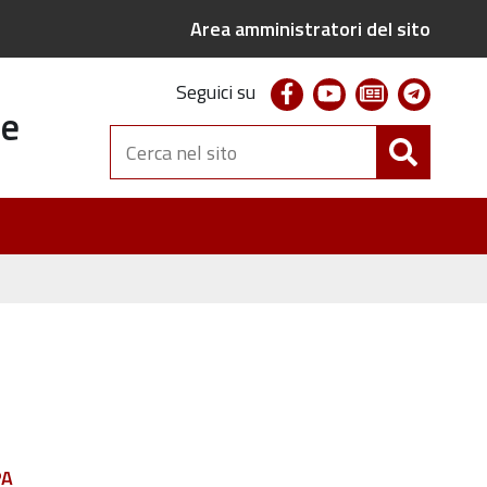
Area amministratori del sito
facebook
youtube
newsletter
telegr
Seguici su
te
Cerca
nel
sito
PA