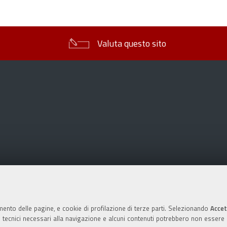
sul
documento
Valuta questo sito
mento delle pagine, e cookie di profilazione di terze parti. Selezionando
Accet
ie tecnici necessari alla navigazione e alcuni contenuti potrebbero non essere