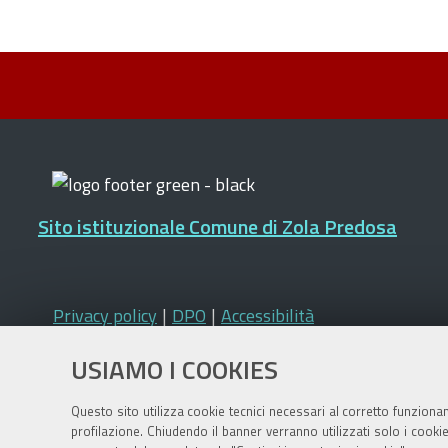
Sito istituzionale Comune di Zola Predosa
Privacy policy
|
DPO
|
Accessibilità
USIAMO I COOKIES
Questo sito utilizza cookie tecnici necessari al corretto funziona
profilazione. Chiudendo il banner verranno utilizzati solo i cook