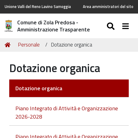
Unione Valli del Reno Lavino Samoggia
Area amministratori del sito
Comune di Zola Predosa -
SEARC
Togg
Amministrazione Trasparente
Tu
Home
Personale
Dotazione organica
sei
qui:
Dotazione organica
Dotazione organica
Piano Integrato di Attività e Organizzazione
2026-2028
Piano Integrato di Attività e Organizzazione