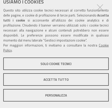
USIAMO I COOKIES
pubblicato il
15/11/2018
—
documento
ultima modifica
15/11/2018
Questo sito utilizza cookie tecnici necessari al corretto funzionamento
delle pagine, e cookie di profilazione di terze parti. Selezionando
Accetta
tutti i cookie
si acconsente all’utilizzo dei cookie analytics e di
profilazione. Chiudendo il banner verranno utilizzati solo i cookie tecnici
necessari alla navigazione e alcuni contenuti potrebbero non essere
disponibili. Le preferenze possono essere modificate in qualsiasi
momento dal menu laterale "Gestisci impostazioni cookie".
Valuta questo sito
Per maggiori informazioni, ti invitiamo a consultare la nostra
Cookie
Policy
.
SOLO COOKIE TECNICI
Sito istituzionale Comune di Zola Predosa
ACCETTA TUTTO
PERSONALIZZA
Privacy policy
|
DPO
|
Accessibilità