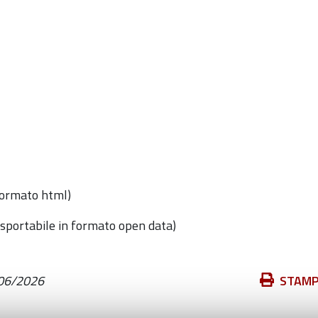
formato html)
esportabile in formato open data)
Azioni
06/2026
STAM
sul