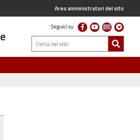
Area amministratori del sito
facebook
youtube
newsletter
telegr
Seguici su
te
Cerca
nel
sito