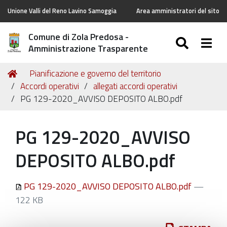
Unione Valli del Reno Lavino Samoggia
Area amministratori del sito
Comune di Zola Predosa -
SEARC
Togg
Amministrazione Trasparente
Tu
Home
Pianificazione e governo del territorio
sei
Accordi operativi
allegati accordi operativi
qui:
PG 129-2020_AVVISO DEPOSITO ALBO.pdf
PG 129-2020_AVVISO
DEPOSITO ALBO.pdf
PG 129-2020_AVVISO DEPOSITO ALBO.pdf
—
122 KB