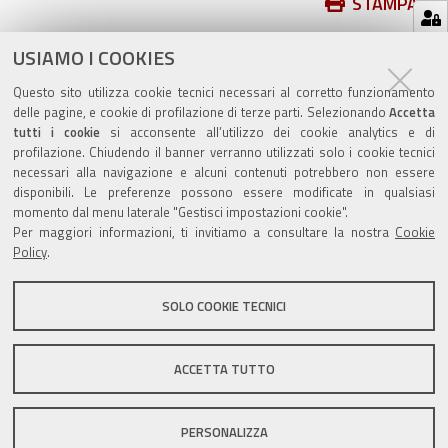
Azioni
STAMPA
sul
ultima modifica
07/01/2020
documento
USIAMO I COOKIES
Questo sito utilizza cookie tecnici necessari al corretto funzionamento
delle pagine, e cookie di profilazione di terze parti. Selezionando
Accetta
tutti i cookie
si acconsente all’utilizzo dei cookie analytics e di
profilazione. Chiudendo il banner verranno utilizzati solo i cookie tecnici
Valuta questo sito
necessari alla navigazione e alcuni contenuti potrebbero non essere
disponibili. Le preferenze possono essere modificate in qualsiasi
momento dal menu laterale "Gestisci impostazioni cookie".
Per maggiori informazioni, ti invitiamo a consultare la nostra
Cookie
Policy
.
SOLO COOKIE TECNICI
Sito istituzionale Comune di Zola Predosa
ACCETTA TUTTO
Privacy policy
|
DPO
|
Accessibilità
PERSONALIZZA