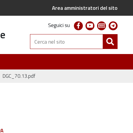
Area amministratori del sito
facebook
youtube
newsletter
telegr
Seguici su
te
Cerca
nel
sito
DGC_70.13.pdf
PA