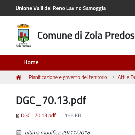
Unione Valli del Reno Lavino Samoggia
Comune di Zola Predos
Sezioni
Home
Tu
Home
Pianificazione e governo del territorio
Atti e D
sei
qui:
DGC_70.13.pdf
DGC_70.13.pdf
— 166 KB
ultima modifica
29/11/2018