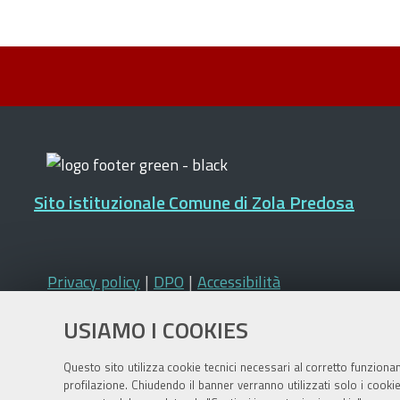
Sito istituzionale Comune di Zola Predosa
Privacy policy
|
DPO
|
Accessibilità
USIAMO I COOKIES
Questo sito utilizza cookie tecnici necessari al corretto funziona
profilazione. Chiudendo il banner verranno utilizzati solo i cook