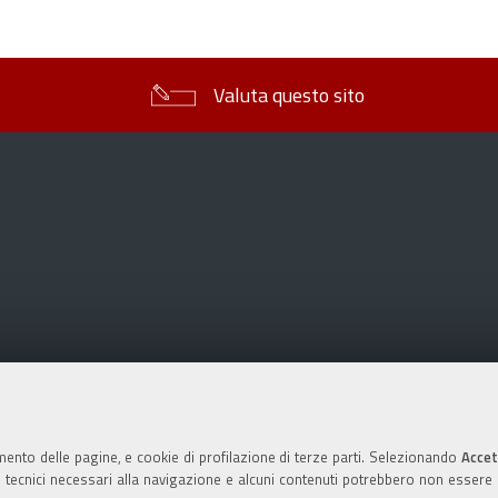
sul
documento
Valuta questo sito
mento delle pagine, e cookie di profilazione di terze parti. Selezionando
Accet
ie tecnici necessari alla navigazione e alcuni contenuti potrebbero non essere