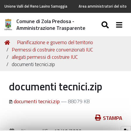
Unione Valli del Reno Lavino Samoggia
Area amministratori del sito
Comune di Zola Predosa -
SEARC
Togg
Amministrazione Trasparente
Tu
Home
Pianificazione e governo del territorio
sei
Permessi di costruire convenzionati IUC
qui:
allegati permessi di costruire IUC
documenti tecnici.zip
documenti tecnici.zip
documenti tecnici.zip
— 88079 KB
Azioni
STAMPA
sul