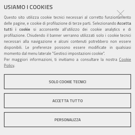
ultima modifica
13/10/2020
documento
USIAMO I COOKIES
Questo sito utilizza cookie tecnici necessari al corretto funzionamento
delle pagine, e cookie di profilazione di terze parti. Selezionando
Accetta
tutti i cookie
si acconsente all’utilizzo dei cookie analytics e di
profilazione. Chiudendo il banner verranno utilizzati solo i cookie tecnici
Valuta questo sito
necessari alla navigazione e alcuni contenuti potrebbero non essere
disponibili. Le preferenze possono essere modificate in qualsiasi
momento dal menu laterale "Gestisci impostazioni cookie".
Per maggiori informazioni, ti invitiamo a consultare la nostra
Cookie
Policy
.
Sito istituzionale Comune di Zola Predosa
SOLO COOKIE TECNICI
ACCETTA TUTTO
Privacy policy
|
DPO
|
Accessibilità
PERSONALIZZA