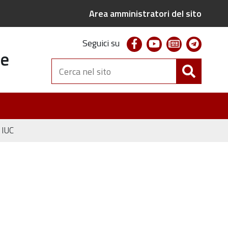
Area amministratori del sito
facebook
youtube
newsletter
telegr
Seguici su
te
Cerca
nel
sito
e IUC