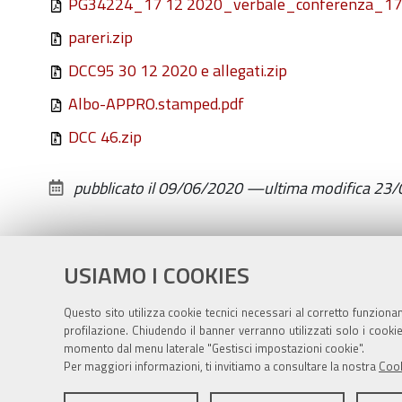
PG34224_17 12 2020_verbale_conferenza_17
pareri.zip
DCC95 30 12 2020 e allegati.zip
Albo-APPRO.stamped.pdf
DCC 46.zip
pubblicato il
09/06/2020
—
ultima modifica
23/
USIAMO I COOKIES
Questo sito utilizza cookie tecnici necessari al corretto funziona
profilazione. Chiudendo il banner verranno utilizzati solo i cook
momento dal menu laterale "Gestisci impostazioni cookie".
Per maggiori informazioni, ti invitiamo a consultare la nostra
Cook
Sito istituzionale Comune di Zola Predosa