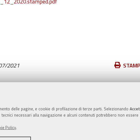
_12_2020.stamped.pdf
Azioni
07/2021
STAM
sul
documento
Valuta questo sito
mento delle pagine, e cookie di profilazione di terze parti. Selezionando
Accet
ie tecnici necessari alla navigazione e alcuni contenuti potrebbero non essere
ie Policy
.